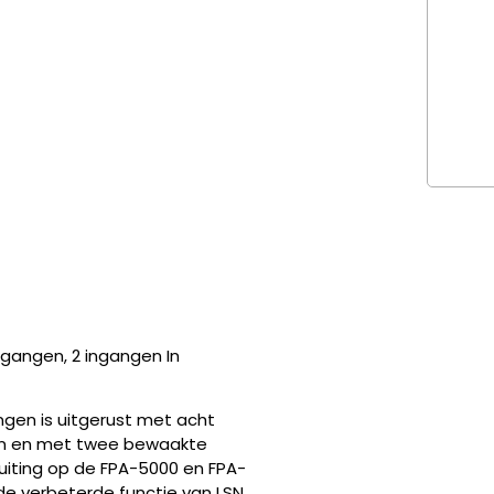
gangen, 2 ingangen In
gen is uitgerust met acht
en en met twee bewaakte
luiting op de FPA-5000 en FPA-
e verbeterde functie van LSN