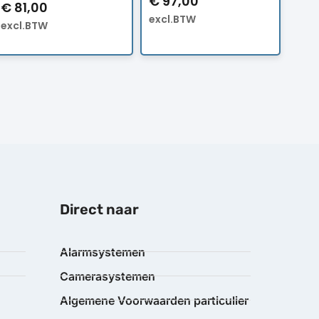
€
97,00
€
81,00
excl.BTW
excl.BTW
Direct naar
Alarmsystemen
Camerasystemen
Algemene Voorwaarden particulier