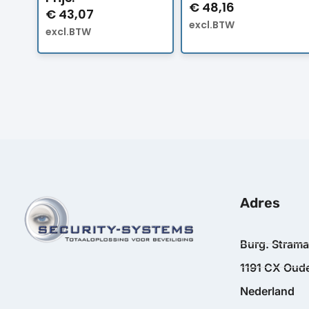
€
48,16
€
43,07
excl.BTW
excl.BTW
Adres
Burg. Stram
1191 CX Oude
Nederland