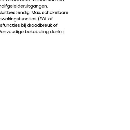
halfgeleideruitgangen.
sluitbestendig. Max. schakelbare
ewakingsfuncties (EOL of
functies bij draadbreuk of
 Eenvoudige bekabeling dankzij