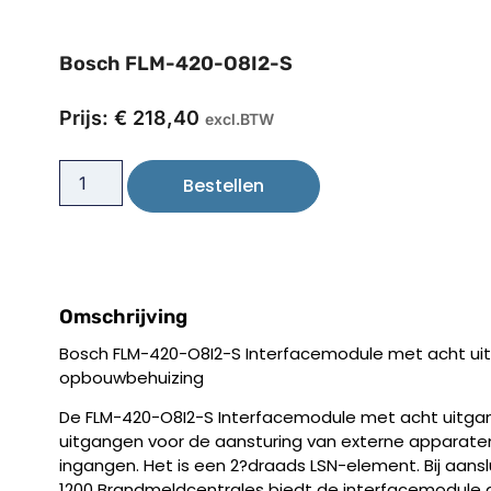
Bosch FLM-420-O8I2-S
Prijs:
€
218,40
excl.BTW
Bestellen
Omschrijving
Bosch FLM-420-O8I2-S Interfacemodule met acht uit
opbouwbehuizing
De FLM-420-O8I2-S Interfacemodule met acht uitgan
uitgangen voor de aansturing van externe apparat
ingangen. Het is een 2?draads LSN-element. Bij aans
1200 Brandmeldcentrales biedt de interfacemodule d