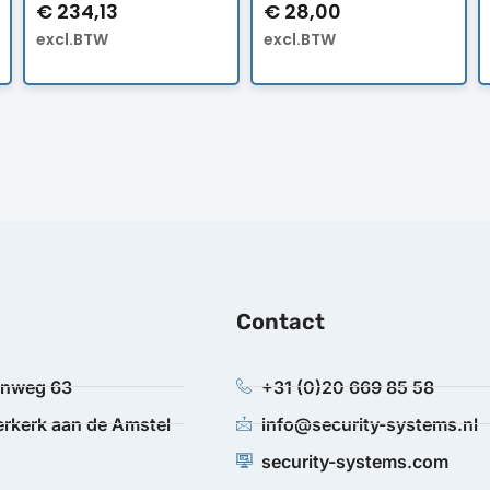
€
234,13
€
28,00
excl.BTW
excl.BTW
Contact
anweg 63
+31 (0)20 669 85 58
rkerk aan de Amstel
info@security-systems.nl
security-systems.com