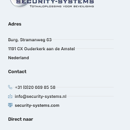
Adres
Burg. Stramanweg 63
1191 CX Ouderkerk aan de Amstel
Nederland
Contact
+31 (0)20 669 85 58
info@security-systems.nl
security-systems.com
Direct naar