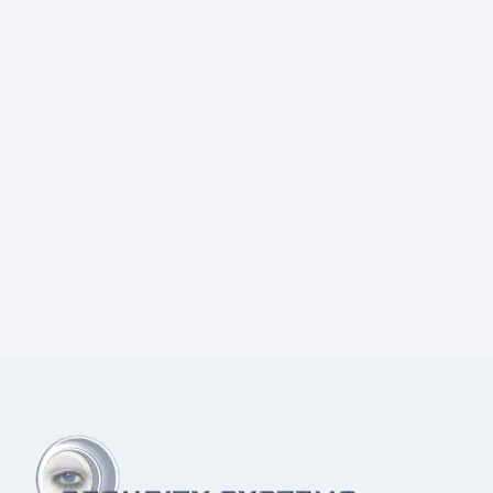
Prijs:
€
28,00
excl.BTW