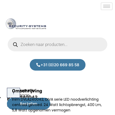
+31 (0)20 669 85 58
Lixit
Omschrijving
Prijs:
SM.50020129
DVLA240042
Inim DVLA240042, DIVA serie LED noodverlichting
€
42,50
Bestellen
centraal gevoed. 24 Watt lichtopbrengst, 400 Lm,
excl.BTW
5,8 Watt opgenomen vermogen