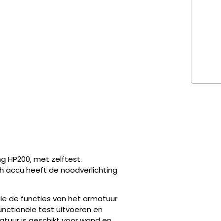
ng HP200, met zelftest.
h accu heeft de noodverlichting
ie de functies van het armatuur
unctionele test uitvoeren en
atuur is geschikt voor wand en