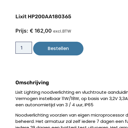
Lixit HP200AA180365
Prijs:
€
162,00
excl.BTW
Bestellen
Omschrijving
Lixit Lighting noodverlichting en vluchtroute aanduidi
Vermogen instelbaar 11W/18W, op basis van 3,2V 3,3A
een autonomietijd van 3 / 4 uur, IP65
Noodverlichting voorzien van eigen microprocessor d
beheerd. Het armatuur zal zelf iedere 7 dagen een f
iedere 29 dagen een batterij test uitvoeren. Het arm