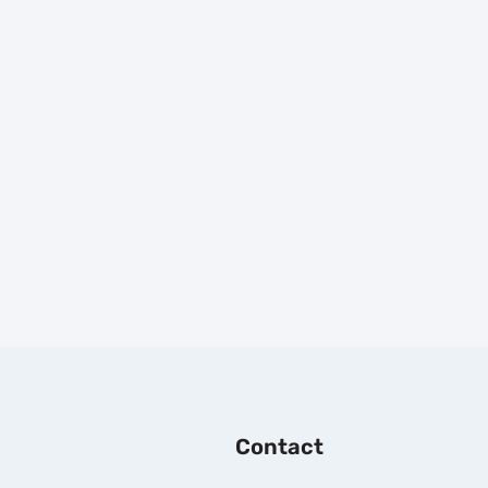
Prijs:
€
97,00
Prijs:
€
14,50
excl.BTW
excl.BTW
Contact