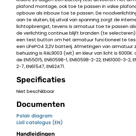
plafond montage, ook toe te passen in valse plafond
opbouw als inbouw toe te passen. De noodverlichting 
aan te sluiten, bij uitval van spanning zorgt de inter
lichtopbrengst, tevens is armatuur toe te passen al
de verlichting continue blijft branden (te selecteren
een test button om het armatuur functioneel te test
een LiFePO4 3,2V batterij. Afmetingen van armatuur zij
behuizing is RAL9003 (wit) en kleur van licht is 6000K
de EN55015, EN60598-1, EN60598-2-22, EN61000-3-2, E
2-7, EN61547, EN62471.
Specificaties
Niet beschikbaar
Documenten
Polair diagram
Lixil catalogus (EN)
Handleidingen