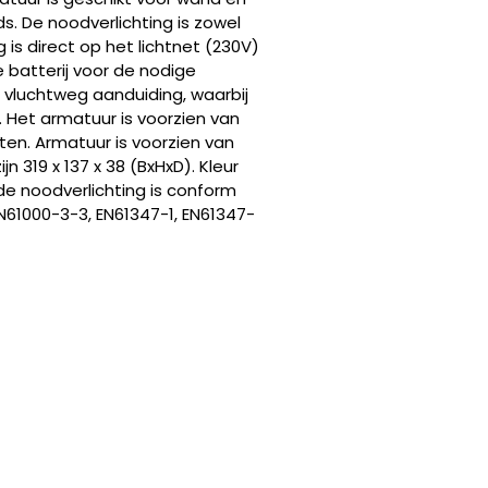
s. De noodverlichting is zowel
is direct op het lichtnet (230V)
ne batterij voor de nodige
s vluchtweg aanduiding, waarbij
). Het armatuur is voorzien van
en. Armatuur is voorzien van
n 319 x 137 x 38 (BxHxD). Kleur
. de noodverlichting is conform
N61000-3-3, EN61347-1, EN61347-