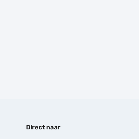
Prijs:
€
68,00
Prijs:
€
18,50
excl.BTW
excl.BTW
Direct naar