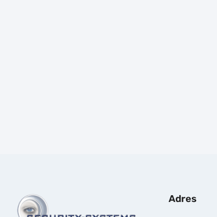
Prijs:
Prijs:
€
234,13
€
163,00
excl.BTW
excl.BTW
Adres