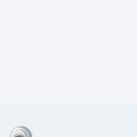
Prijs:
€
70,00
excl.BTW