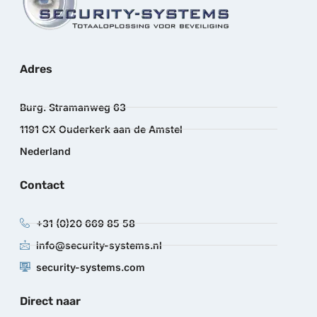
Adres
Burg. Stramanweg 63
1191 CX Ouderkerk aan de Amstel
Nederland
Contact
+31 (0)20 669 85 58
info@security-systems.nl
security-systems.com
Direct naar