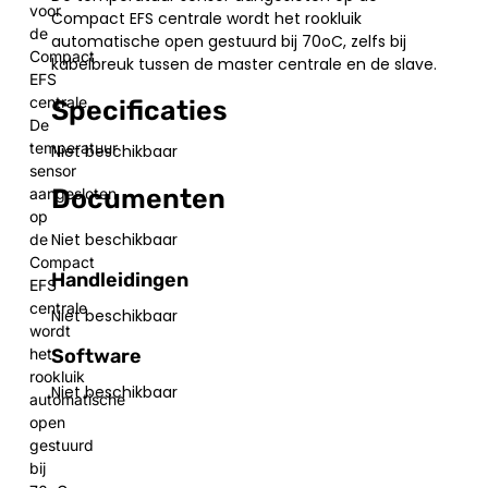
voor
Compact EFS centrale wordt het rookluik
de
automatische open gestuurd bij 70oC, zelfs bij
Compact
kabelbreuk tussen de master centrale en de slave.
EFS
centrale.
Specificaties
De
temperatuur
Niet beschikbaar
sensor
Documenten
aangesloten
op
Niet beschikbaar
de
Compact
Handleidingen
EFS
centrale
Niet beschikbaar
wordt
Software
het
rookluik
Niet beschikbaar
automatische
open
gestuurd
bij