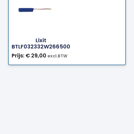
Bestellen
Lixit
BTLF032332W266500
Prijs:
€
29,00
excl.BTW