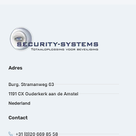
Adres
Burg. Stramanweg 63
1191 CX Ouderkerk aan de Amstel
Nederland
Contact
+31 (0)20 669 85 58