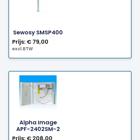
Bestellen
Sewosy SMSP400
Prijs:
€
79,00
excl.BTW
Bestellen
Alpha Image
APF-2402SM-2
Prijs:
€
208,00