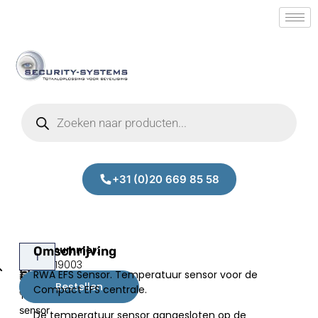
+31 (0)20 669 85 58
RWA
Omschrijving
RWA
Prijs:
SM.50019003
EFS
EFS
RWA EFS Sensor. Temperatuur sensor voor de
€
52,00
Sensor.
Sensor1
Bestellen
Compact EFS centrale.
excl.BTW
Temperatuur
sensor
De temperatuur sensor aangesloten op de