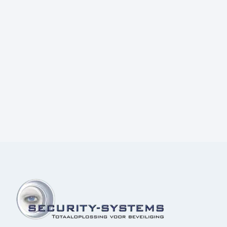
Prijs:
€
70,00
excl.BTW