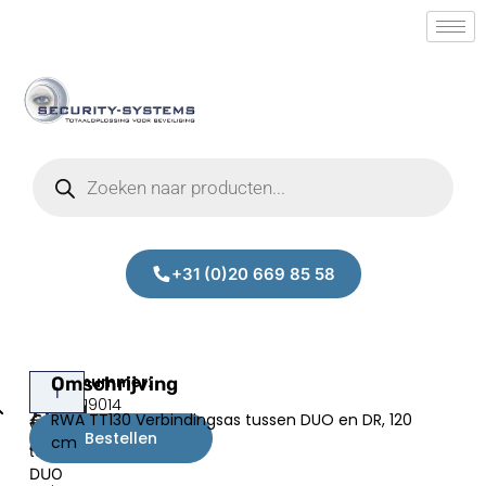
+31 (0)20 669 85 58
RWA
Omschrijving
RWA
Prijs:
SM.50019014
TT130
TT120
RWA TT130 Verbindingsas tussen DUO en DR, 120
€
117,00
Verbindingsas
Bestellen
cm
excl.BTW
tussen
DUO
.