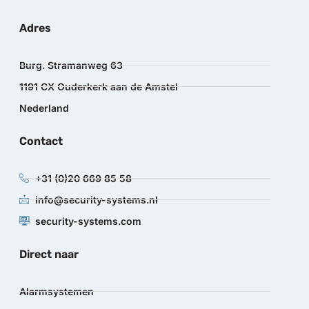
Adres
Burg. Stramanweg 63
1191 CX Ouderkerk aan de Amstel
Nederland
Contact
+31 (0)20 669 85 58
info@security-systems.nl
security-systems.com
Direct naar
Alarmsystemen