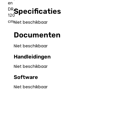
en
DR,
Specificaties
120
cm.
Niet beschikbaar
Documenten
Niet beschikbaar
Handleidingen
Niet beschikbaar
Software
Niet beschikbaar