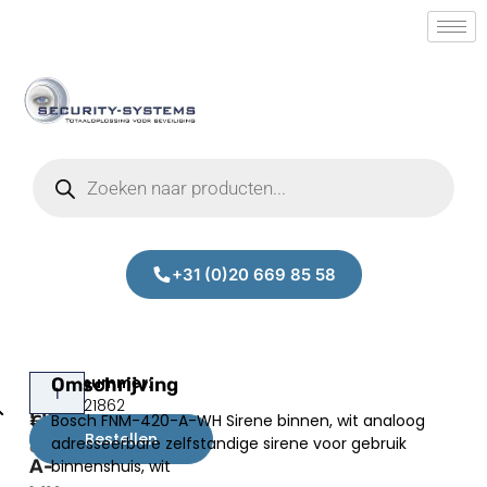
+31 (0)20 669 85 58
Bosch
Omschrijving
Prijs:
SM.50021862
FNM-
Bosch FNM-420-A-WH Sirene binnen, wit analoog
€
137,91
420-
Bestellen
adresseerbare zelfstandige sirene voor gebruik
excl.BTW
A-
binnenshuis, wit