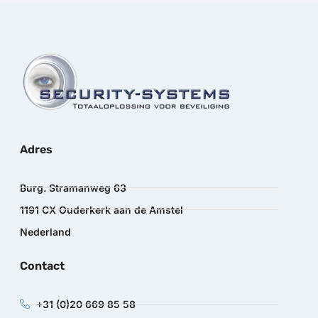
Adres
Burg. Stramanweg 63
1191 CX Ouderkerk aan de Amstel
Nederland
Contact
+31 (0)20 669 85 58