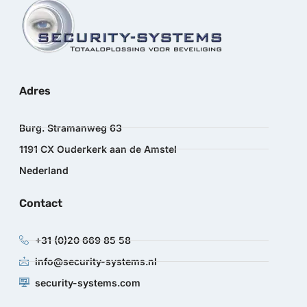
Adres
Burg. Stramanweg 63
1191 CX Ouderkerk aan de Amstel
Nederland
Contact
+31 (0)20 669 85 58
info@security-systems.nl
security-systems.com