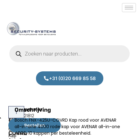
+31 (0)20 669 85 58
Bosch
Omschrijving
Bosch
Prijs:
SM.50021812
FNX-
FNX-
Bosch FNX-425U-COVRD Kap rood voor AVENAR
€
120,59
425U-
425U-
Bestellen
all-in-one 4000 rode kap voor AVENAR all-in-one
excl.BTW
COVRD
COVRD
4000, 10 kappen per besteleenheid.
Kap