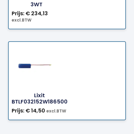
3WT
Prijs:
€
234,13
excl.BTW
Bestellen
Lixit
BTLF032152W186500
Prijs:
€
14,50
excl.BTW