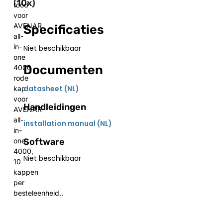
(10x)
rood
.
voor
AVENAR
Specificaties
all-
in-
Niet beschikbaar
one
Documenten
4000
rode
datasheet (NL)
kap
voor
Handleidingen
AVENAR
all-
installation manual (NL)
in-
Software
one
4000,
Niet beschikbaar
10
kappen
per
besteleenheid..