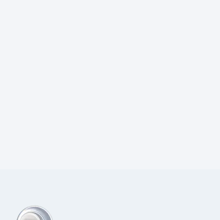
Prijs:
€
29,00
excl.BTW