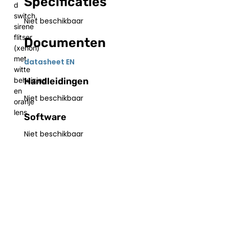
Specificaties
d
switch,
Niet beschikbaar
sirene
flitser
Documenten
(xenon)
met
datasheet EN
witte
Handleidingen
behuizing
en
Niet beschikbaar
oranje
lens
Software
Niet beschikbaar