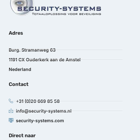
Adres
Burg. Stramanweg 63
1191 CX Ouderkerk aan de Amstel
Nederland
Contact
+31 (0)20 669 85 58
info@security-systems.nl
security-systems.com
Direct naar