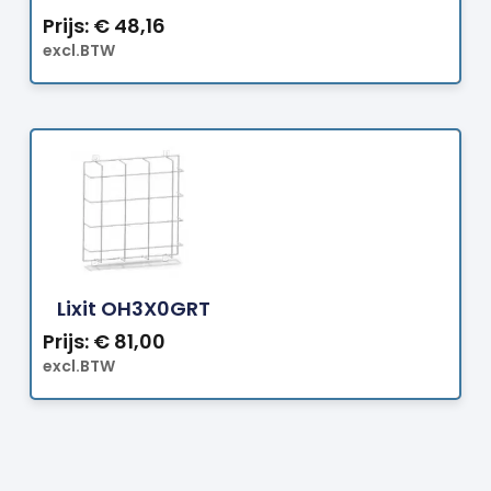
Prijs:
€
48,16
excl.BTW
Bestellen
Lixit OH3X0GRT
Prijs:
€
81,00
excl.BTW