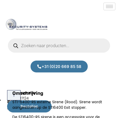
+31 (0)20 669 85 58
STI-
Omschrijving
Prijs:
SM.50017124
KIT-
STI-6400-RS externe Sirene (Rood). Sirene wordt
€
200,00
6403
Bestellen
aangesloten op de STI6400 Exit stopper.
excl.BTW
De STI6400-RS sirene is een accessoire voor de