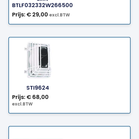
BTLF032332W266500
Prijs:
€
29,00
excl.BTW
Bestellen
STI9624
Prijs:
€
68,00
excl.BTW