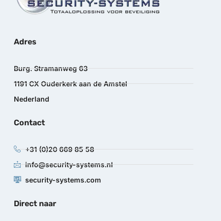
Adres
Burg. Stramanweg 63
1191 CX Ouderkerk aan de Amstel
Nederland
Contact
+31 (0)20 669 85 58
info@security-systems.nl
security-systems.com
Direct naar