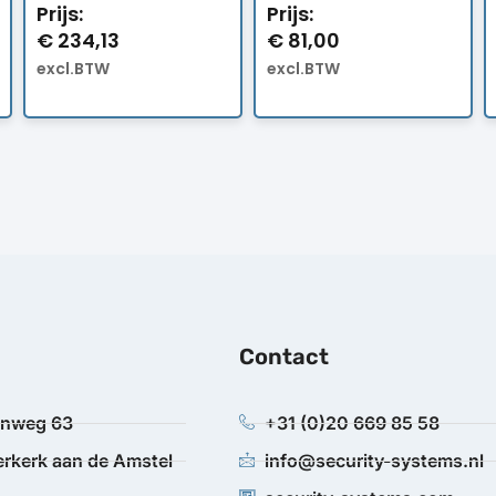
Prijs:
Prijs:
€
234,13
€
81,00
excl.BTW
excl.BTW
Contact
anweg 63
+31 (0)20 669 85 58
rkerk aan de Amstel
info@security-systems.nl