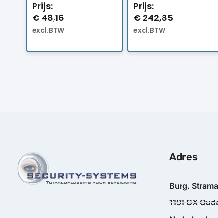
Prijs:
Prijs:
€
48,16
€
242,85
excl.BTW
excl.BTW
Adres
Burg. Stram
1191 CX Oude