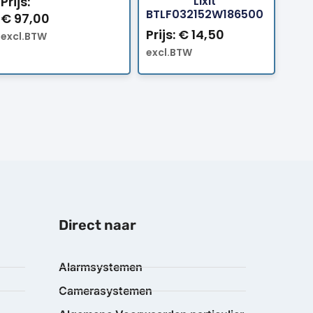
Lixit
Prijs:
BTLF032152W186500
€
97,00
Prijs:
€
14,50
excl.BTW
excl.BTW
Direct naar
Alarmsystemen
Camerasystemen