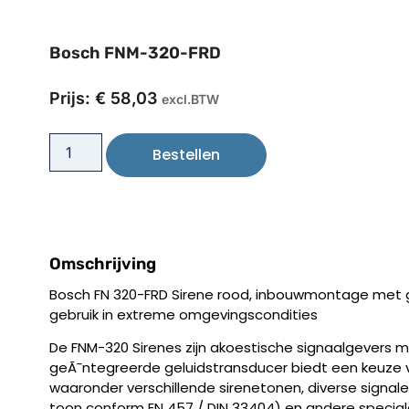
Bosch FNM-320-FRD
Prijs:
€
58,03
excl.BTW
Bestellen
Omschrijving
Bosch FN 320-FRD Sirene rood, inbouwmontage met 
gebruik in extreme omgevingscondities
De FNM-320 Sirenes zijn akoestische signaalgevers 
geÃ¯ntegreerde geluidstransducer biedt een keuze 
waaronder verschillende sirenetonen, diverse signale
toon conform EN 457 / DIN 33404) en andere specia