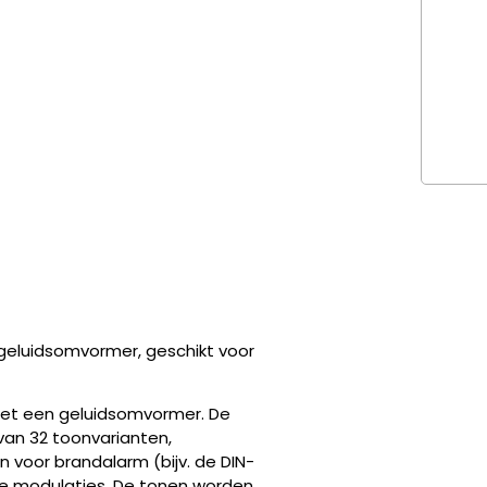
geluidsomvormer, geschikt voor
met een geluidsomvormer. De
van 32 toonvarianten,
n voor brandalarm (bijv. de DIN-
le modulaties. De tonen worden