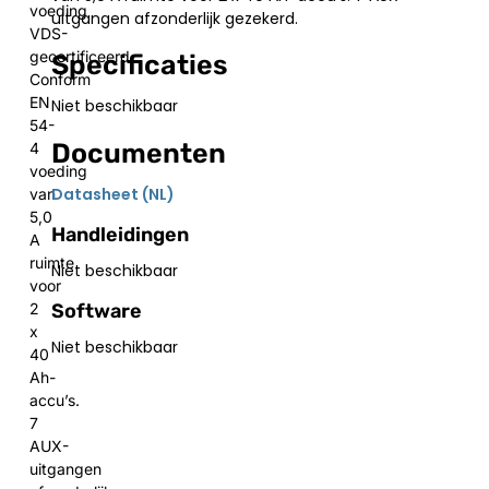
voeding
uitgangen afzonderlijk gezekerd.
VDS-
gecertificeerd,
Specificaties
Conform
EN
Niet beschikbaar
54-
Documenten
4
voeding
Datasheet (NL)
van
5,0
Handleidingen
A
ruimte
Niet beschikbaar
voor
Software
2
x
Niet beschikbaar
40
Ah-
accu’s.
7
AUX-
uitgangen