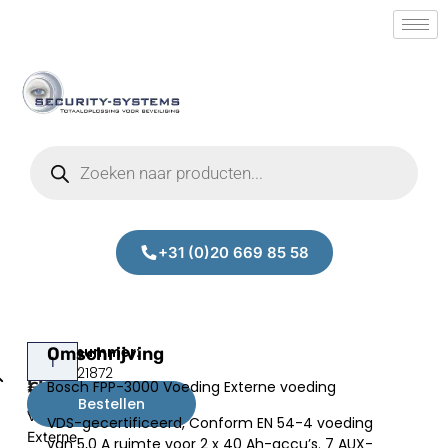
+31 (0)20 669 85 58
Bosch
Omschrijving
Bosch
Prijs:
SM.50021872
FPP-
FPP
Bosch FPP-3000 Voeding Externe voeding
€
572,12
3000
3000
Bestellen
excl.BTW
Voeding
VDS-gecertificeerd, Conform EN 54-4 voeding
Externe
van 5,0 A ruimte voor 2 x 40 Ah-accu’s. 7 AUX-