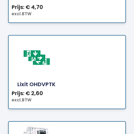
Prijs:
€
4,70
excl.BTW
Bestellen
Lixit OHDVPTK
Prijs:
€
2,60
excl.BTW