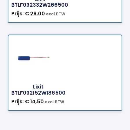
BTLF032332W266500
Prijs:
€
29,00
excl.BTW
Bestellen
Lixit
BTLF032152W186500
Prijs:
€
14,50
excl.BTW