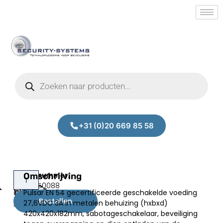
+31 (0)20 669 85 58
Pulsar
Omschrijving
Prijs:
SM.30350088
EN54C-
Pulsar EN 54 gecertificeerde geschakelde voeding
€
436,00
3A28
Bestellen
27,6VDC 3A in metalen behuizing (hxbxd)
excl.BTW
420x420x182mm, sabotageschakelaar, beveiliging