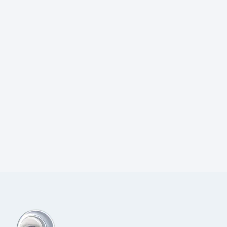
Prijs:
€
70,00
excl.BTW