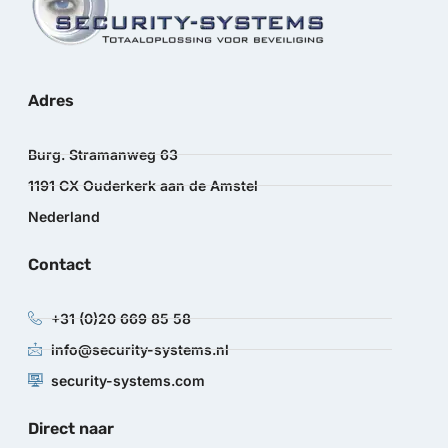
Adres
Burg. Stramanweg 63
1191 CX Ouderkerk aan de Amstel
Nederland
Contact
+31 (0)20 669 85 58
info@security-systems.nl
security-systems.com
Direct naar