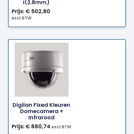
I(2.8mm)
Prijs:
€
502,80
excl.BTW
Bestellen
Digilan Fixed Kleuren
Domecamera +
Infrarood
Prijs:
€
880,74
excl.BTW