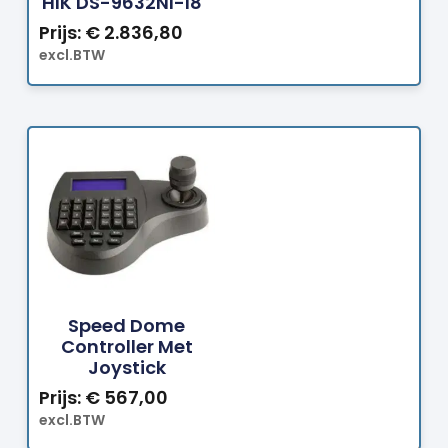
HIK DS-9632NI-I8
Prijs:
€
2.836,80
excl.BTW
Bestellen
Speed Dome
Controller Met
Joystick
Prijs:
€
567,00
excl.BTW