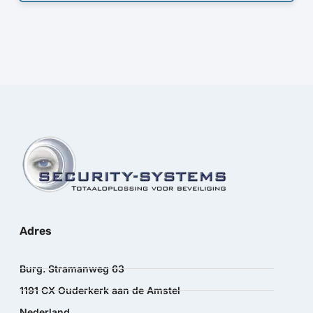
Adres
Burg. Stramanweg 63
1191 CX Ouderkerk aan de Amstel
Nederland