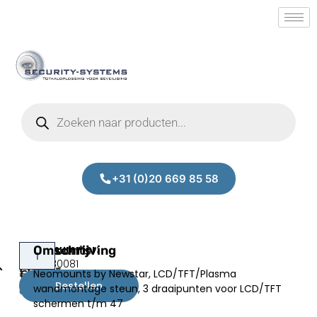
+31 (0)20 669 85 58
Neomounts
Omschrijving
Prijs:
SM.90130081
FPMA-
Neomounts by Newstar, LCD/TFT/Plasma
€
184,00
W960
Bestellen
wandmontage steun, 3 draaipunten voor LCD/TFT
excl.BTW
schermen t/m 47