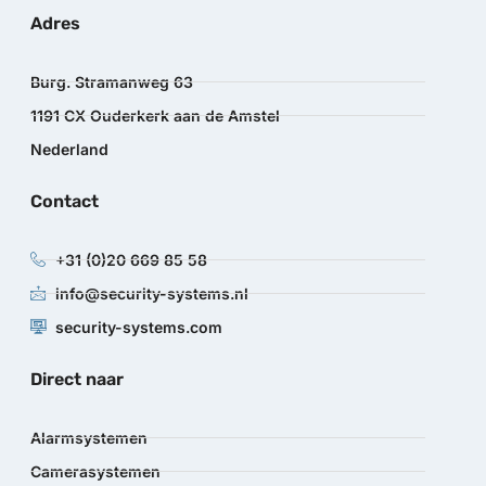
Adres
Burg. Stramanweg 63
1191 CX Ouderkerk aan de Amstel
Nederland
Contact
+31 (0)20 669 85 58
info@security-systems.nl
security-systems.com
Direct naar
Alarmsystemen
Camerasystemen