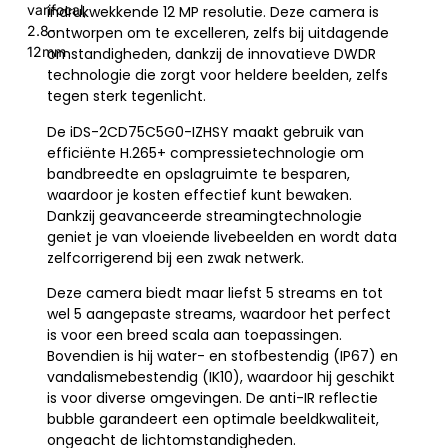
varifocal,
indrukwekkende 12 MP resolutie. Deze camera is
2.8-
ontworpen om te excelleren, zelfs bij uitdagende
12mm
omstandigheden, dankzij de innovatieve DWDR
technologie die zorgt voor heldere beelden, zelfs
tegen sterk tegenlicht.
De iDS-2CD75C5G0-IZHSY maakt gebruik van
efficiënte H.265+ compressietechnologie om
bandbreedte en opslagruimte te besparen,
waardoor je kosten effectief kunt bewaken.
Dankzij geavanceerde streamingtechnologie
geniet je van vloeiende livebeelden en wordt data
zelfcorrigerend bij een zwak netwerk.
Deze camera biedt maar liefst 5 streams en tot
wel 5 aangepaste streams, waardoor het perfect
is voor een breed scala aan toepassingen.
Bovendien is hij water- en stofbestendig (IP67) en
vandalismebestendig (IK10), waardoor hij geschikt
is voor diverse omgevingen. De anti-IR reflectie
bubble garandeert een optimale beeldkwaliteit,
ongeacht de lichtomstandigheden.