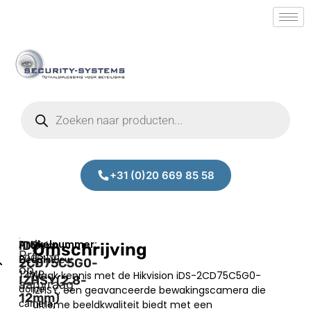
+31 (0)20 669 85 58
iDS-
Hikvision
Omschrijving
Prijs
20001179
DeepinView
2CD75C5G0-
op
12MP
Maak kennis met de Hikvision iDS-2CD75C5G0-
IZHSY(2.8-
aanvraag
dome
IZHSY, een geavanceerde bewakingscamera die
12mm)
camera,
ultieme beeldkwaliteit biedt met een