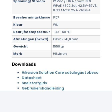
Spanning/ Stroom
12 Vdc / 1.16 A / max. 13.9
WPoE: (802.3at, 42.5V-57V),
0.33 A tot 0.25 A, class 4
Beschermingsklasse
IP67
Kleur
Wit
Bedrijfstemperatuur
-30 ~ 60 °C
Afmetingen (hxbxd)
Ø162 × 141,8 mm
Gewicht
1550 gr
Merk
Hikvision
Downloads
Hikvision Solution Core catalogus Lobeco
Datasheet
Snelstartgids
Gebruikershandleiding