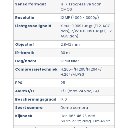
Sensorformaat
1/1.7. Progressive Scan
CMOS
Resolutie
12 MP (4000 × 3000p)
Lichtgevoeligheid
Kleur: 0.009 Lux @ (F1.2, AGC
aan); Z/W: 0.0009 Lux @ (F1.2,
AGC aan)
Objectief
2.8-12 mm
IR-bereik
30 m
Dag/nacht
IR cut filter
Compressietechniek
H.265+/H.265/H.264+/
H.264/MJPEG
FPS
25
Alarm I/O
1 / 1 (max. 24 Vdc, 1 A)
Beschermingsgraad
IK10
Soort camera
Dome camera
Kijkhoek
Hor. 96°~46.2°, Vert.
69.2°~27.2°, diag. 131°~45.2°