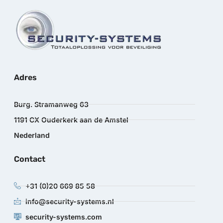
Adres
Burg. Stramanweg 63
1191 CX Ouderkerk aan de Amstel
Nederland
Contact
+31 (0)20 669 85 58
info@security-systems.nl
security-systems.com