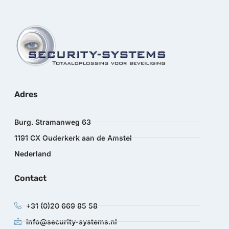
Adres
Burg. Stramanweg 63
1191 CX Ouderkerk aan de Amstel
Nederland
Contact
+31 (0)20 669 85 58
info@security-systems.nl