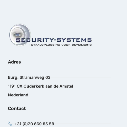
Adres
Burg. Stramanweg 63
1191 CX Ouderkerk aan de Amstel
Nederland
Contact
+31 (0)20 669 85 58