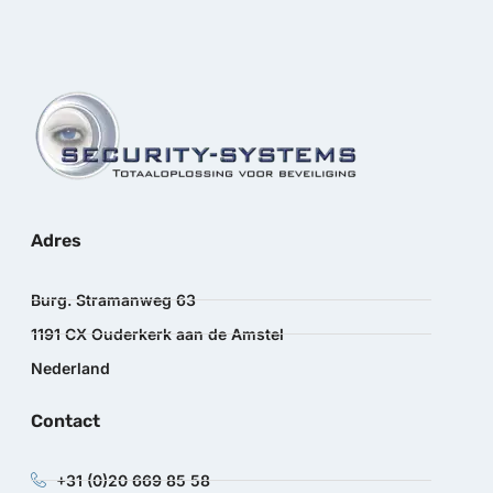
Adres
Burg. Stramanweg 63
1191 CX Ouderkerk aan de Amstel
Nederland
Contact
+31 (0)20 669 85 58