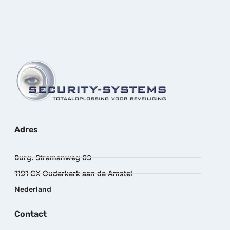
Adres
Burg. Stramanweg 63
1191 CX Ouderkerk aan de Amstel
Nederland
Contact