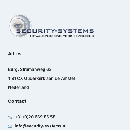
Adres
Burg. Stramanweg 63
1191 CX Ouderkerk aan de Amstel
Nederland
Contact
+31 (0)20 669 85 58
info@security-systems.nl