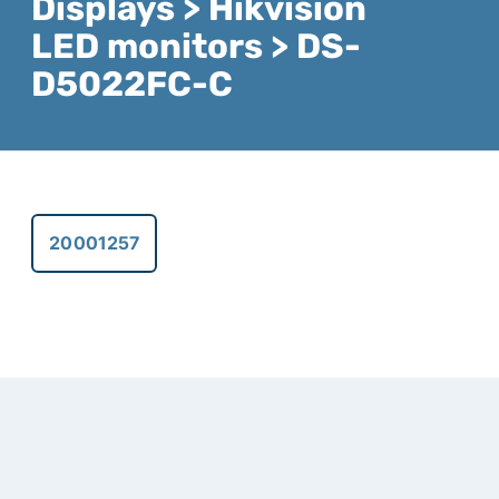
Displays > Hikvision
LED monitors > DS-
D5022FC-C
20001257