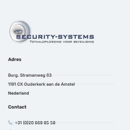
Adres
Burg. Stramanweg 63
1191 CX Ouderkerk aan de Amstel
Nederland
Contact
+31 (0)20 669 85 58