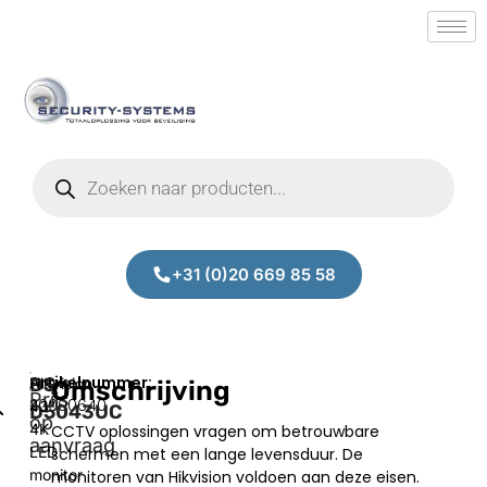
+31 (0)20 669 85 58
DS-
Hikvision
Omschrijving
Prijs
20000640
43″
D5043UC
op
4K
CCTV oplossingen vragen om betrouwbare
aanvraag
LED
schermen met een lange levensduur. De
monitor
monitoren van Hikvision voldoen aan deze eisen.