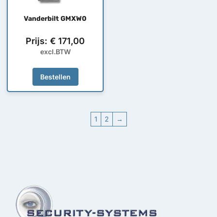
Vanderbilt GMXW0
Prijs:
€
171,00
excl.BTW
Bestellen
1
2
→