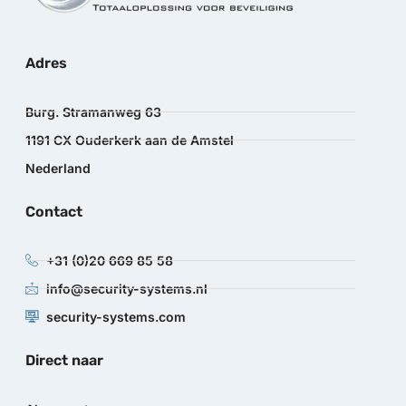
Adres
Burg. Stramanweg 63
1191 CX Ouderkerk aan de Amstel
Nederland
Contact
+31 (0)20 669 85 58
info@security-systems.nl
security-systems.com
Direct naar