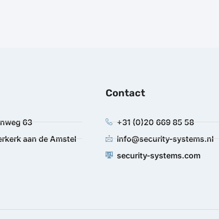
Contact
anweg 63
+31 (0)20 669 85 58
rkerk aan de Amstel
info@security-systems.nl
security-systems.com