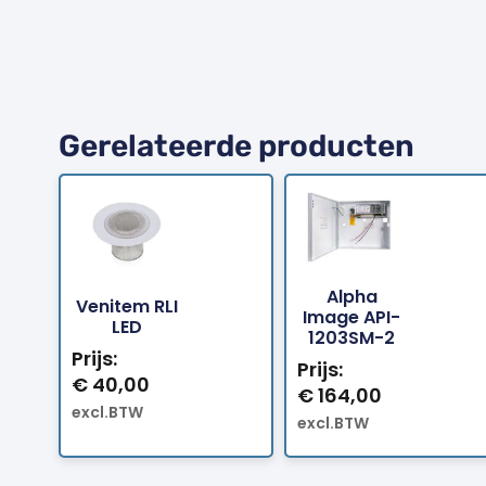
Gerelateerde producten
Alpha
Venitem RLI
Bestellen
Bestellen
Image API-
LED
1203SM-2
Prijs:
Prijs:
€
40,00
€
164,00
excl.BTW
excl.BTW