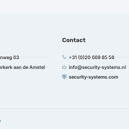
Contact
anweg 63
+31 (0)20 669 85 58
rkerk aan de Amstel
info@security-systems.nl
security-systems.com
Y