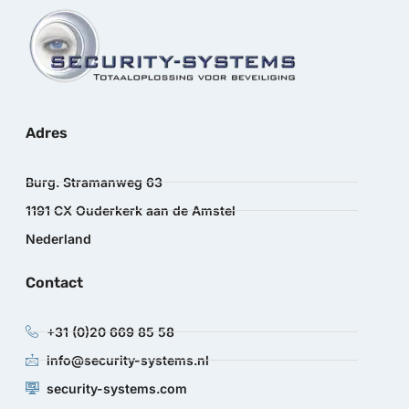
Adres
Burg. Stramanweg 63
1191 CX Ouderkerk aan de Amstel
Nederland
Contact
+31 (0)20 669 85 58
info@security-systems.nl
security-systems.com