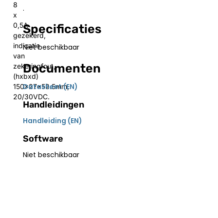
8
.
x
0,5A
Specificaties
gezekerd,
indicatie
Niet beschikbaar
van
Documenten
zekeringfout,
(hxbxd)
Datasheet (EN)
150x27x52.5mm,
20/30VDC.
Handleidingen
Handleiding (EN)
Software
Niet beschikbaar