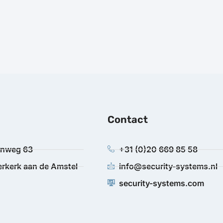
Contact
anweg 63
+31 (0)20 669 85 58
rkerk aan de Amstel
info@security-systems.nl
security-systems.com