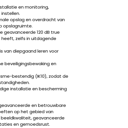
tallatie en monitoring,
instellen.
imale opslag en overdracht van
p opslagruimte.
 de geavanceerde 120 dB true
heeft, zelfs in uitdagende
sis van diepgaand leren voor
me beveiligingsbewaking en
isme-bestendig (IK10), zodat de
mstandigheden.
dige installatie en bescherming
n geavanceerde en betrouwbare
hoeften op het gebied van
e beeldkwaliteit, geavanceerde
staties en gemoedsrust.