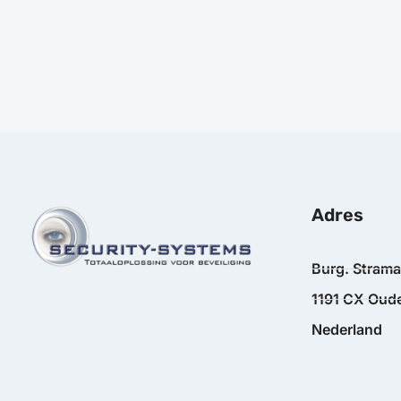
Adres
Burg. Stram
1191 CX Oude
Nederland