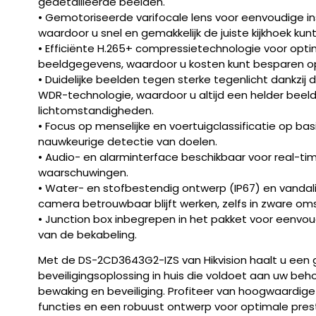
gedetailleerde beelden.
• Gemotoriseerde varifocale lens voor eenvoudige ins
waardoor u snel en gemakkelijk de juiste kijkhoek kunt 
• Efficiënte H.265+ compressietechnologie voor opt
beeldgegevens, waardoor u kosten kunt besparen o
• Duidelijke beelden tegen sterke tegenlicht dankzij
WDR-technologie, waardoor u altijd een helder beeld 
lichtomstandigheden.
• Focus op menselijke en voertuigclassificatie op ba
nauwkeurige detectie van doelen.
• Audio- en alarminterface beschikbaar voor real-ti
waarschuwingen.
• Water- en stofbestendig ontwerp (IP67) en vandal
camera betrouwbaar blijft werken, zelfs in zware o
• Junction box inbegrepen in het pakket voor eenvou
van de bekabeling.
Met de DS-2CD3643G2-IZS van Hikvision haalt u ee
beveiligingsoplossing in huis die voldoet aan uw be
bewaking en beveiliging. Profiteer van hoogwaardig
functies en een robuust ontwerp voor optimale pre