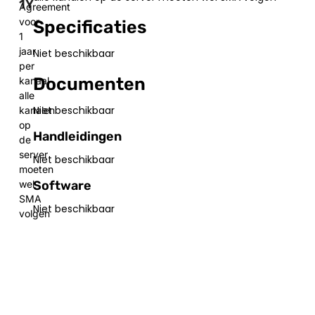
1Y
Agreement
voor
Specificaties
1
jaar
Niet beschikbaar
per
Documenten
kanaal
alle
Niet beschikbaar
kanalen
op
Handleidingen
de
server
Niet beschikbaar
moeten
Software
wel
SMA
Niet beschikbaar
volgen