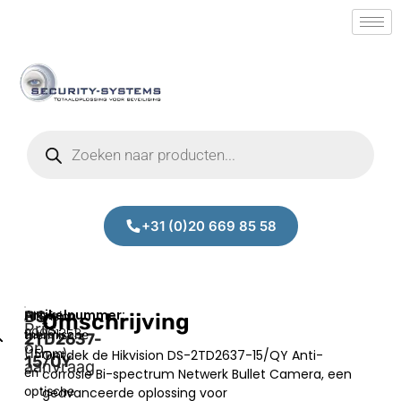
+31 (0)20 669 85 58
DS-
Hikvision
Omschrijving
Prijs
20001353
thermische
2TD2637-
op
(15mm)
Ontdek de Hikvision DS-2TD2637-15/QY Anti-
15/QY
aanvraag
en
corrosie Bi-spectrum Netwerk Bullet Camera, een
optische
geavanceerde oplossing voor