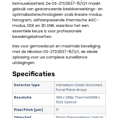
betrouwbaarheid. De DS-2TD2637-15/QY maakt
gebruik van geavanceerde beeldverwerkings- en
optimalisatietechnologieën zoals lineaire modus,
histogram, zelfaanpassende thermische AGC-
modus, DDE en 3D DNR, waardoor het een
essentiële keuze is voor professionele
bewakingsbehoeften.
Kies voor gemoedsrust en maximale beveiliging
met de Hikvision DS-2TD2637-15/QY, de ideale
oplossing voor uw complexe surveillance
uitdagingen.
Specificaties
Detector type
Vanadium Oxide Uncooled
Focal Plane Arrays
Resolutie
384 x 288p Thermal2688 x
1520 Optical
Pixel Pitch (µm)
17
Objectief
15mm Thermal4mm Optical