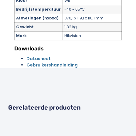
Kleur
Wit
Bedrijfstemperatuur
-40 ~ 65°C
Afmetingen (hxbxd)
376,1 x 119,1 x 118,1 mm
Gewicht
1.82 kg
Merk
Hikvision
Downloads
Datasheet
Gebruikershandleiding
Gerelateerde producten