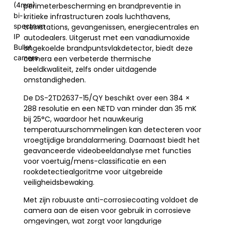
(4mm)
perimeterbescherming en brandpreventie in
bi-
kritieke infrastructuren zoals luchthavens,
spectrum
treinstations, gevangenissen, energiecentrales en
IP
autodealers. Uitgerust met een vanadiumoxide
Bullet
ongekoelde brandpuntsvlakdetector, biedt deze
camera
camera een verbeterde thermische
beeldkwaliteit, zelfs onder uitdagende
omstandigheden.
De DS-2TD2637-15/QY beschikt over een 384 ×
288 resolutie en een NETD van minder dan 35 mK
bij 25°C, waardoor het nauwkeurig
temperatuurschommelingen kan detecteren voor
vroegtijdige brandalarmering. Daarnaast biedt het
geavanceerde videobeeldanalyse met functies
voor voertuig/mens-classificatie en een
rookdetectiealgoritme voor uitgebreide
veiligheidsbewaking.
Met zijn robuuste anti-corrosiecoating voldoet de
camera aan de eisen voor gebruik in corrosieve
omgevingen, wat zorgt voor langdurige