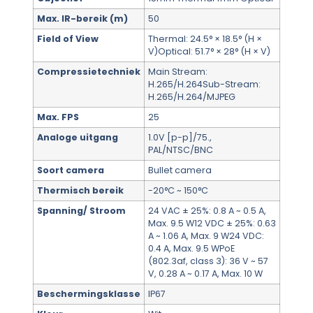
Max. IR-bereik (m)
50
Field of View
Thermal: 24.5° × 18.5° (H ×
V)Optical: 51.7° × 28° (H × V)
Compressietechniek
Main Stream:
H.265/H.264Sub-Stream:
H.265/H.264/MJPEG
Max. FPS
25
Analoge uitgang
1.0V [p-p]/75.,
PAL/NTSC/BNC
Soort camera
Bullet camera
Thermisch bereik
-20°C ~ 150°C
Spanning/ Stroom
24 VAC ± 25%: 0.8 A ~ 0.5 A,
Max. 9.5 W12 VDC ± 25%: 0.63
A ~ 1.06 A, Max. 9 W24 VDC:
0.4 A, Max. 9.5 WPoE
(802.3af, class 3): 36 V ~ 57
V, 0.28 A ~ 0.17 A, Max. 10 W
Beschermingsklasse
IP67