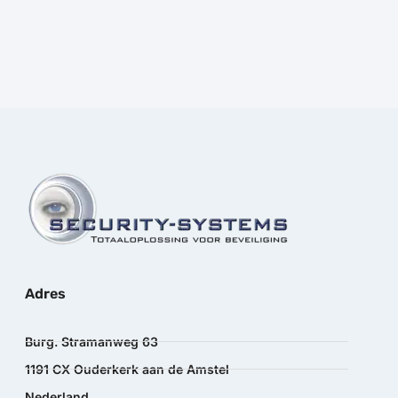
Adres
Burg. Stramanweg 63
1191 CX Ouderkerk aan de Amstel
Nederland