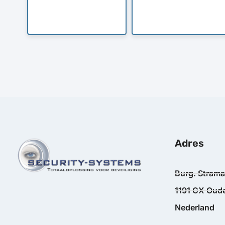
Adres
Burg. Stram
1191 CX Oude
Nederland