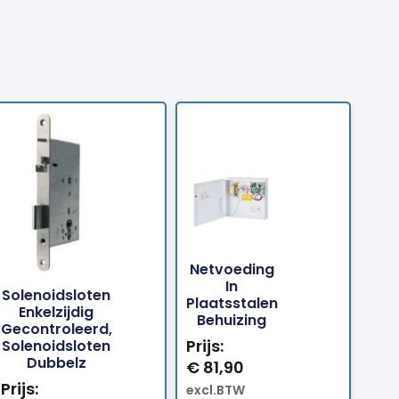
Netvoeding
Bestellen
Bestellen
In
Solenoidsloten
Plaatsstalen
Enkelzijdig
Behuizing
Gecontroleerd,
Prijs:
Solenoidsloten
Dubbelz
€
81,90
Prijs:
excl.BTW