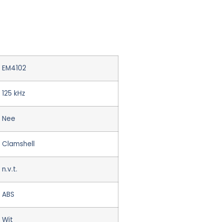
EM4102
125 kHz
Nee
Clamshell
n.v.t.
ABS
Wit