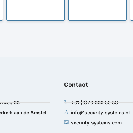
Contact
anweg 63
+31 (0)20 669 85 58
rkerk aan de Amstel
info@security-systems.nl
security-systems.com