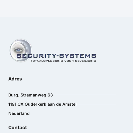
Adres
Burg. Stramanweg 63
1191 CX Ouderkerk aan de Amstel
Nederland
Contact