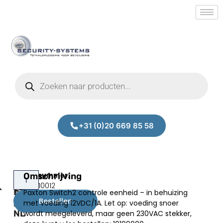
+31 (0)20 669 85 58
Paxton
Omschrijving
Prijs:
SM.40010012
242-
Paxton Switch2 controle eenheid – in behuizing
€
165,00
166-
Bestellen
met voeding 12VDC/1A. Let op: voeding snoer
excl.BTW
NL
wordt meegeleverd, maar geen 230VAC stekker,