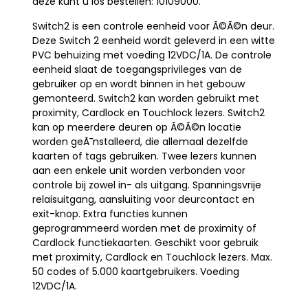
deze kunt u los bestellen: 10109000.
Switch2 is een controle eenheid voor Ã©Ã©n deur.
Deze Switch 2 eenheid wordt geleverd in een witte
PVC behuizing met voeding 12VDC/1A. De controle
eenheid slaat de toegangsprivileges van de
gebruiker op en wordt binnen in het gebouw
gemonteerd. Switch2 kan worden gebruikt met
proximity, Cardlock en Touchlock lezers. Switch2
kan op meerdere deuren op Ã©Ã©n locatie
worden geÃ¯nstalleerd, die allemaal dezelfde
kaarten of tags gebruiken. Twee lezers kunnen
aan een enkele unit worden verbonden voor
controle bij zowel in- als uitgang. Spanningsvrije
relaisuitgang, aansluiting voor deurcontact en
exit-knop. Extra functies kunnen
geprogrammeerd worden met de proximity of
Cardlock functiekaarten. Geschikt voor gebruik
met proximity, Cardlock en Touchlock lezers. Max.
50 codes of 5.000 kaartgebruikers. Voeding
12VDC/1A.