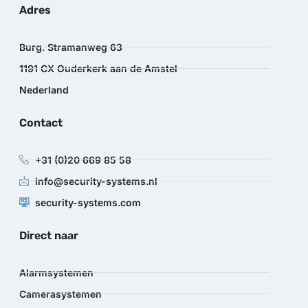
Adres
Burg. Stramanweg 63
1191 CX Ouderkerk aan de Amstel
Nederland
Contact
+31 (0)20 669 85 58
info@security-systems.nl
security-systems.com
Direct naar
Alarmsystemen
Camerasystemen