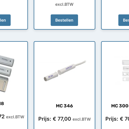
excl.BTW
llen
Bestellen
Bes
18
MC 346
MC 300-
72
excl.BTW
Prijs:
€
77,00
Prijs:
€
7
excl.BTW