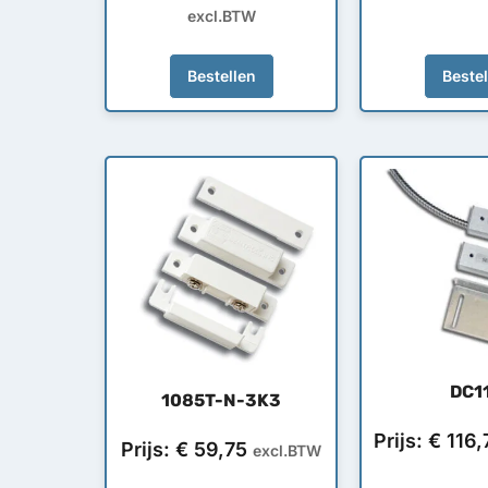
excl.BTW
Bestellen
Beste
DC1
1085T-N-3K3
Prijs:
€
116,
Prijs:
€
59,75
excl.BTW