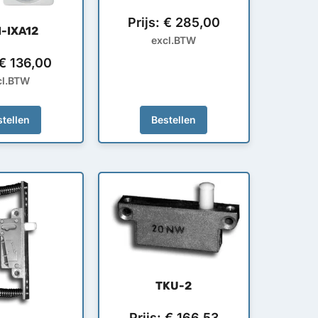
Prijs:
€
285,00
-IXA12
excl.BTW
€
136,00
cl.BTW
tellen
Bestellen
TKU-2
Prijs:
€
166,53