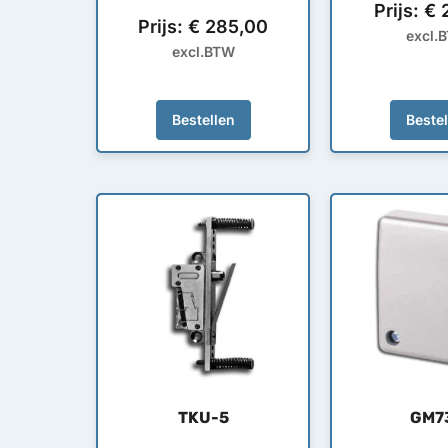
Prijs:
€
2
Prijs:
€
285,00
excl.
excl.BTW
Bestellen
Beste
TKU-5
GM7