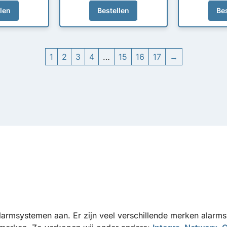
llen
Bestellen
Bes
1
2
3
4
…
15
16
17
→
 alarmsystemen aan. Er zijn veel verschillende merken alar