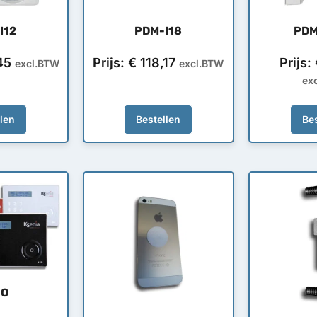
I12
PDM-I18
PDM
45
Prijs:
€
118,17
Prijs:
excl.BTW
excl.BTW
ex
llen
Bestellen
Bes
GO