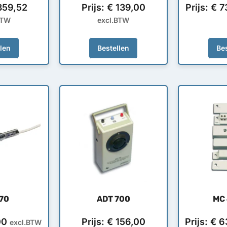
59,52
Prijs:
€
139,00
Prijs:
€
7
BTW
excl.BTW
llen
Bestellen
Bes
70
ADT 700
MC
00
Prijs:
€
156,00
Prijs:
€
6
excl.BTW