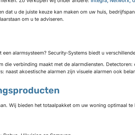
 merken. Zo verkopen wij onder andere:
Integra
,
Networx
,
G
en dat u de juiste keuze kan maken om uw huis, bedrijfspan
laarstaan om u te adviseren.
t een alarmsysteem? Security-Systems biedt u verschillend
m die verbinding maakt met de alarmdiensten. Detectoren:
ers: naast akoestische alarmen zijn visuele alarmen ook bel
ingsproducten
aan. Wij bieden het totaalpakket om uw woning optimaal te