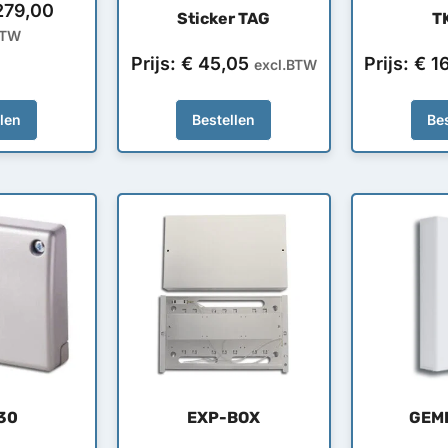
79,00
Sticker TAG
T
BTW
Prijs:
€
45,05
Prijs:
€
16
excl.BTW
llen
Bestellen
Bes
30
EXP-BOX
GEM