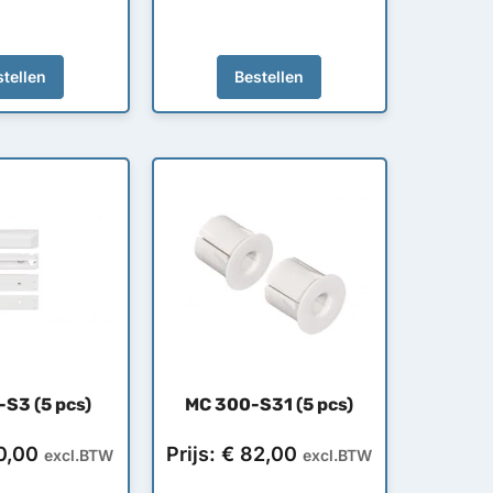
tellen
Bestellen
S3 (5 pcs)
MC 300-S31 (5 pcs)
0,00
Prijs:
€
82,00
excl.BTW
excl.BTW