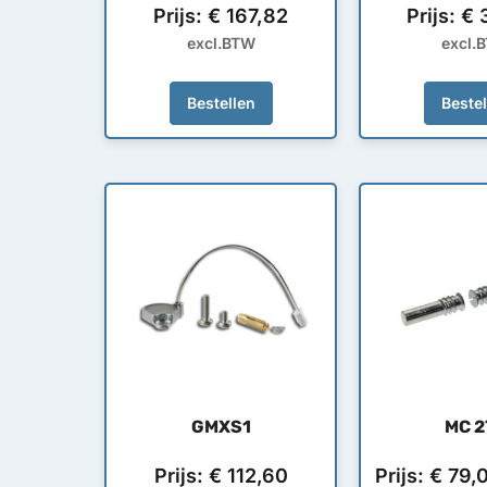
Prijs:
€
167,82
Prijs:
€
3
excl.BTW
excl.
Bestellen
Beste
GMXS1
MC 2
Prijs:
€
112,60
Prijs:
€
79,