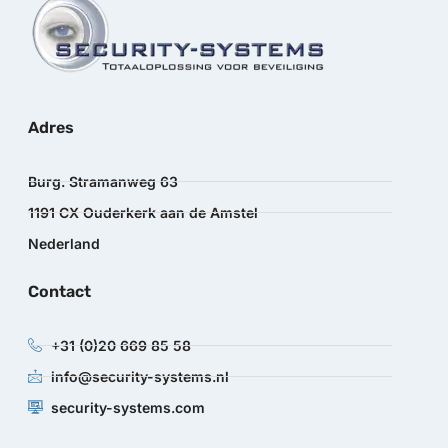
Adres
Burg. Stramanweg 63
1191 CX Ouderkerk aan de Amstel
Nederland
Contact
+31 (0)20 669 85 58
info@security-systems.nl
security-systems.com