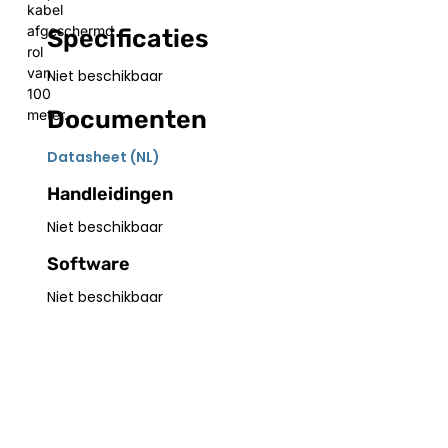
kabel
afgeschermd
Specificaties
rol
van
Niet beschikbaar
100
Documenten
meter.
Datasheet (NL)
Handleidingen
Niet beschikbaar
Software
Niet beschikbaar