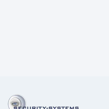
Prijs:
€
2,60
excl.BTW