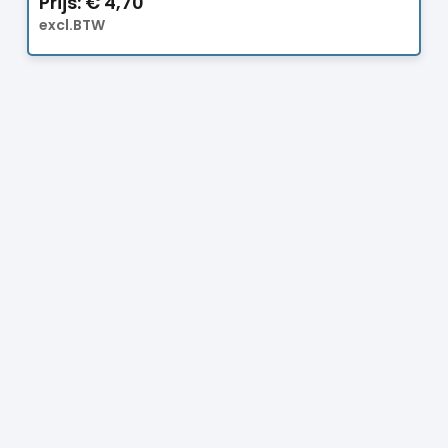
Prijs:
€
4,70
excl.BTW
Prijs:
€
18,50
excl.BTW