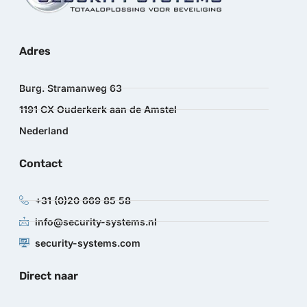
Adres
Burg. Stramanweg 63
1191 CX Ouderkerk aan de Amstel
Nederland
Contact
+31 (0)20 669 85 58
info@security-systems.nl
security-systems.com
Direct naar