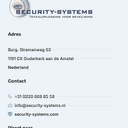
Adres
Burg. Stramanweg 63
1191 CX Ouderkerk aan de Amstel
Nederland
Contact
+31 (0)20 669 85 58
info@security-systems.nl
security-systems.com
Direct naar