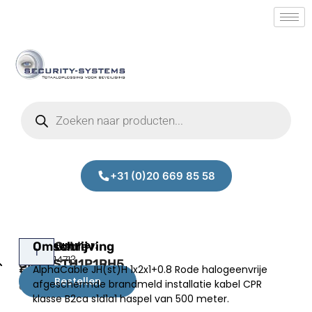
+31 (0)20 669 85 58
AlphaCable
Omschrijving
Prijs:
SM.50014713
SKJHSTH1P1RH5
AlphaCable JH(st)H 1x2x1+0.8 Rode halogeenvrije
€
1.300,00
Bestellen
afgeschermde brandmeld installatie kabel CPR
excl.BTW
klasse B2ca s1d1a1 haspel van 500 meter.