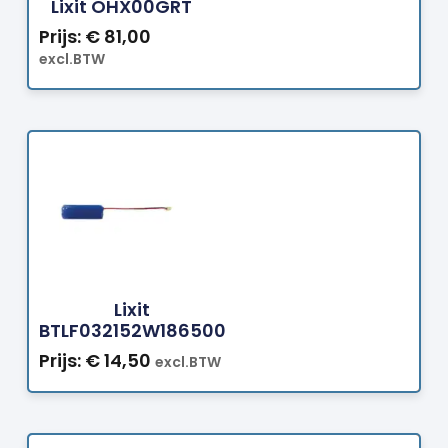
Lixit OHX00GRT
Prijs:
€
81,00
excl.BTW
Bestellen
Lixit
BTLF032152W186500
Prijs:
€
14,50
excl.BTW