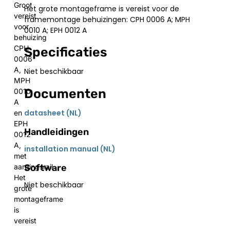
Groot
Het grote montageframe is vereist voor de
vereist
framemontage behuizingen: CPH 0006 A; MPH
voor
0010 A; EPH 0012 A
behuizing
CPH
Specificaties
0006
A,
Niet beschikbaar
MPH
Documenten
0010
A
datasheet (NL)
en
EPH
Handleidingen
0012
A,
installation manual (NL)
met
Software
aardingsrail
Het
Niet beschikbaar
grote
montageframe
is
vereist