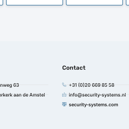
Contact
anweg 63
+31 (0)20 669 85 58
rkerk aan de Amstel
info@security-systems.nl
security-systems.com