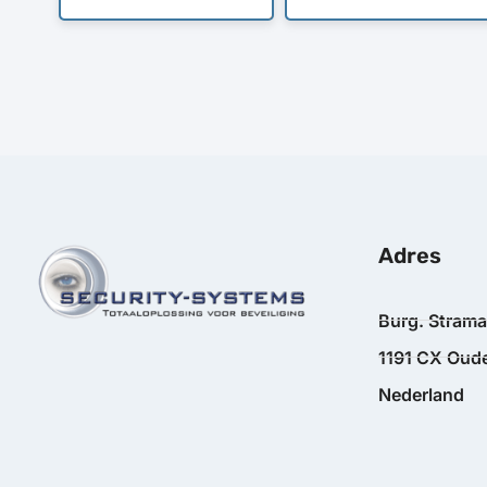
Adres
Burg. Stram
1191 CX Oude
Nederland