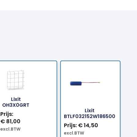
Lixit
Bestellen
Bestelle
OH3X0GRT
Lixit
Prijs:
BTLF032152W186500
€
81,00
Prijs:
€
14,50
excl.BTW
excl.BTW