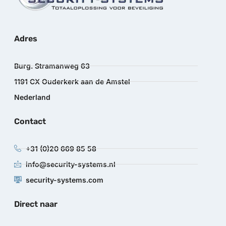
Adres
Burg. Stramanweg 63
1191 CX Ouderkerk aan de Amstel
Nederland
Contact
+31 (0)20 669 85 58
info@security-systems.nl
security-systems.com
Direct naar