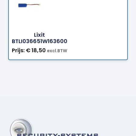
Bestellen
Lixit
BTLI036651W163600
Prijs:
€
18,50
excl.BTW