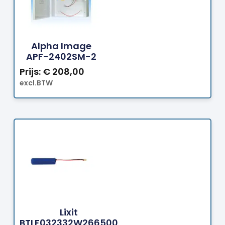
Bestellen
Alpha Image
APF-2402SM-2
Prijs:
€
208,00
excl.BTW
Bestellen
Lixit
BTLF032332W266500