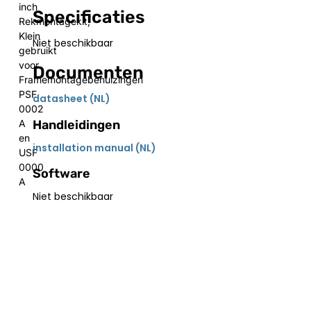
inch
Specificaties
Rekmontagekit,
Klein
Niet beschikbaar
gebruikt
voor
Documenten
Framemontagebehuizingen
PSF
datasheet (NL)
0002
Handleidingen
A
en
installation manual (NL)
USF
0000
Software
A
Niet beschikbaar