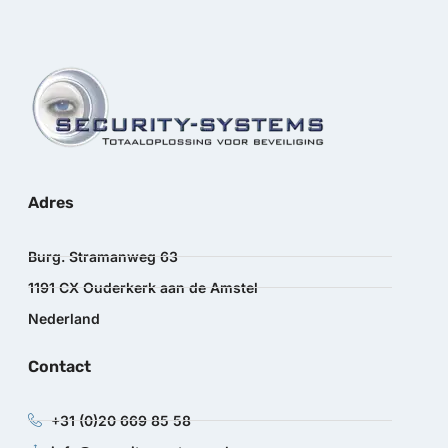
Adres
Burg. Stramanweg 63
1191 CX Ouderkerk aan de Amstel
Nederland
Contact
+31 (0)20 669 85 58