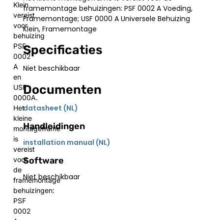
Klein
framemontage behuizingen: PSF 0002 A Voeding,
vereist
Framemontage; USF 0000 A Universele Behuizing
voor
Klein, Framemontage
behuizing
PSF
Specificaties
0002
A
Niet beschikbaar
en
Documenten
USF
0000A.
datasheet (NL)
Het
kleine
Handleidingen
montageframe
is
installation manual (NL)
vereist
Software
voor
de
Niet beschikbaar
framemontage
behuizingen:
PSF
0002