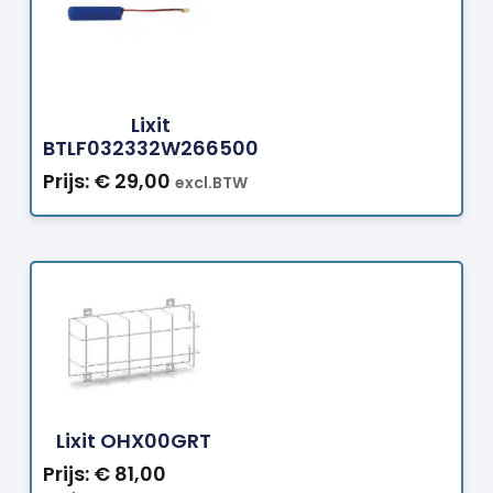
Bestellen
Lixit
BTLF032332W266500
Prijs:
€
29,00
excl.BTW
Bestellen
Lixit OHX00GRT
Prijs:
€
81,00