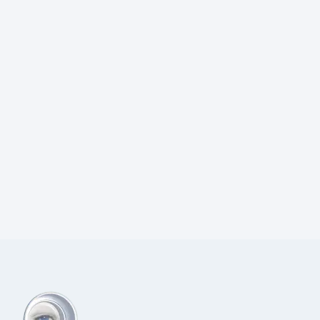
Prijs:
€
68,00
excl.BTW