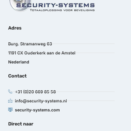
Adres
Burg. Stramanweg 63
1191 CX Ouderkerk aan de Amstel
Nederland
Contact
+31 (0)20 669 85 58
info@security-systems.nl
security-systems.com
Direct naar