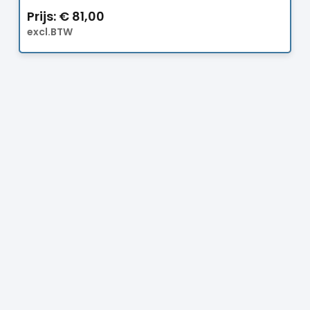
Prijs:
€
81,00
excl.BTW
Prijs:
€
18,50
excl.BTW