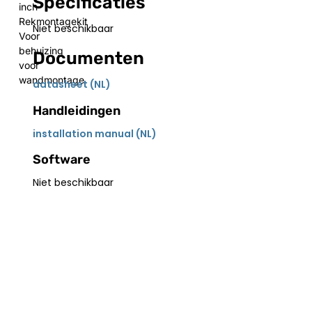
Specificaties
inch
Rekmontagekit
Niet beschikbaar
Voor
behuizing
Documenten
voor
wandmontage
datasheet (NL)
Handleidingen
installation manual (NL)
Software
Niet beschikbaar