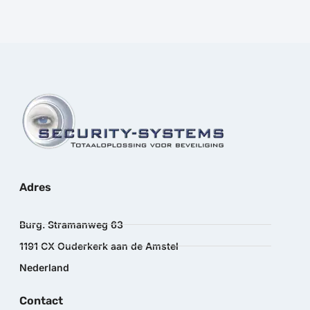
Adres
Burg. Stramanweg 63
1191 CX Ouderkerk aan de Amstel
Nederland
Contact