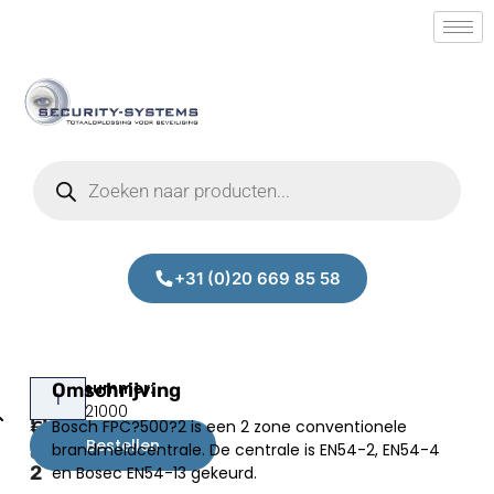
+31 (0)20 669 85 58
Bosch
Omschrijving
Prijs:
SM.50021000
FPC-
Bosch FPC?500?2 is een 2 zone conventionele
€
381,77
500-
Bestellen
brandmeldcentrale. De centrale is EN54-2, EN54-4
excl.BTW
2
en Bosec EN54-13 gekeurd.