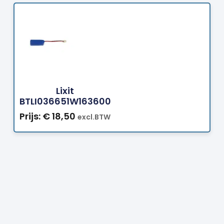
Bestellen
Lixit
BTLI036651W163600
Prijs:
€
18,50
excl.BTW