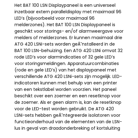
Het BAT 100 LSN Displaypaneel is een universeel
inzetbaar extern paralleldisplay met maximaal 96
LED’s (bijvoorbeeld voor maximaal 96
melderzones). Het BAT 100 LSN Displaypaneel is
geschikt voor storings- en/of alarmweergave voor
melders of melderzones. Er kunnen maximaal drie
ATG 420 LSNi-sets worden geÃ¯nstalleerd in de
BAT 100 LSN-behuizing. Een ATG 420 LSNi omvat 32
rode LED’s voor alarmindicaties of 32 gele LED’s
voor storingsmeldingen. Apparatuurcombinaties
(rode en gele LED’s) van het displaypaneel met
verschillende ATG 420 LSNi-sets zijn mogelijk. LED-
indicatoren kunnen met behulp van een printer
van een tekstlabel worden voorzien. Het paneel
beschikt over een zoemer en een resetknop voor
de zoemer. Als er geen alarm is, kan de resetknop
voor de LED-test worden gebruikt. De ATG 420
LSNi-sets hebben geÃ¯ntegreerde isolatoren voor
functieonderhoud van de elementen van de LSN-
lus in geval van draadonderbreking of kortsluiting