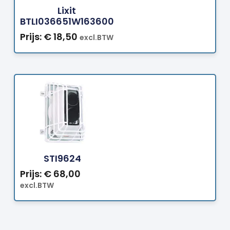
Lixit
BTLI036651W163600
Prijs:
€
18,50
excl.BTW
Bestellen
STI9624
Prijs:
€
68,00
excl.BTW