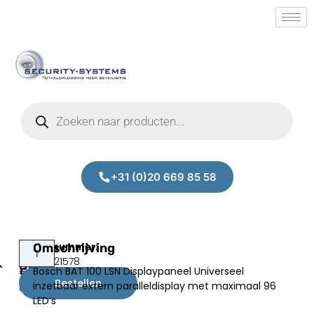
+31 (0)20 669 85 58
Bosch
Omschrijving
Prijs:
SM.50021578
BAT
Bosch BAT 100 LSN Displaypaneel Universeel
€
566,50
100
Bestellen
inzetbaar extern paralleldisplay met maximaal 96
excl.BTW
LED’s