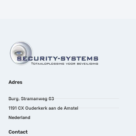
Adres
Burg. Stramanweg 63
1191 CX Ouderkerk aan de Amstel
Nederland
Contact