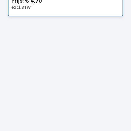
Prijs:
€
4,70
excl.BTW
Prijs:
€
18,50
excl.BTW