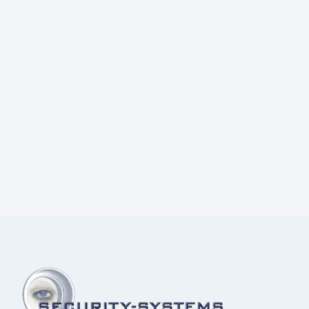
Prijs:
€
4,70
excl.BTW