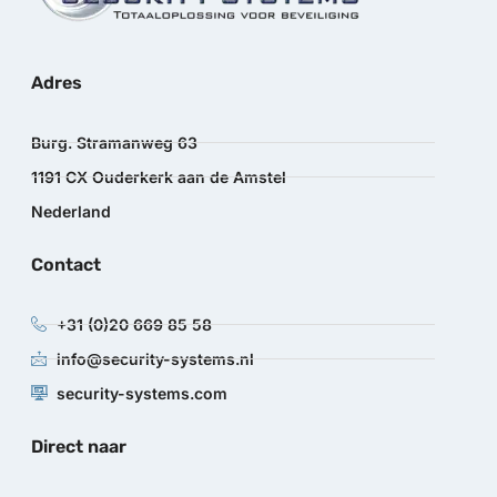
Adres
Burg. Stramanweg 63
1191 CX Ouderkerk aan de Amstel
Nederland
Contact
+31 (0)20 669 85 58
info@security-systems.nl
security-systems.com
Direct naar