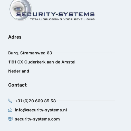
Adres
Burg. Stramanweg 63
1191 CX Ouderkerk aan de Amstel
Nederland
Contact
+31 (0)20 669 85 58
info@security-systems.nl
security-systems.com