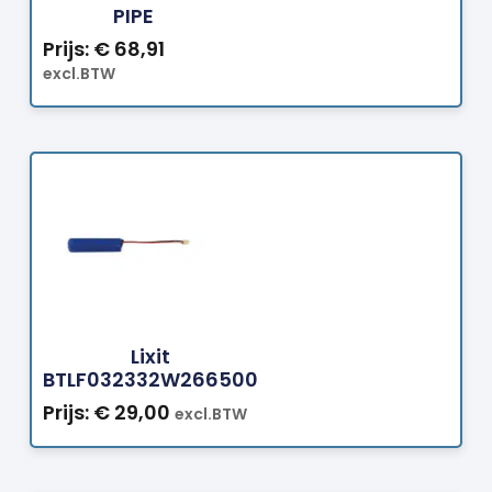
PIPE
Prijs:
€
68,91
excl.BTW
Bestellen
Lixit
BTLF032332W266500
Prijs:
€
29,00
excl.BTW