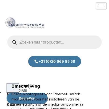
+31 (0)20 669 85 58
Bosch
Omschrijving
Prijs:
SM.50021561
FPM-
Bosch Montageset voor Ethernet-switch
€
751,61
5000-
Bestellen
montageset voor het installeren van de
excl.BTW
KES
Ethernetswitch of de media-omvormer in