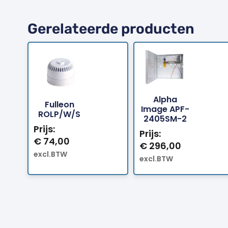
Gerelateerde producten
Alpha
Fulleon
Bestellen
Bestellen
Image APF-
ROLP/W/S
2405SM-2
Prijs:
Prijs:
€
74,00
€
296,00
excl.BTW
excl.BTW