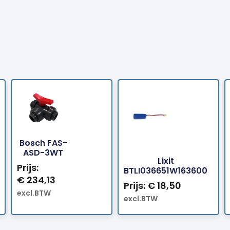
Bosch FAS-
Bestellen
Beste
ASD-3WT
Lixit
Prijs:
BTLI036651W163600
€
234,13
Prijs:
€
18,50
excl.BTW
excl.BTW