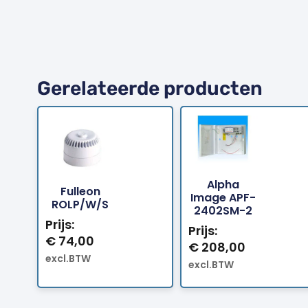
Gerelateerde producten
Alpha
Fulleon
Bestellen
Bestellen
Image APF-
ROLP/W/S
2402SM-2
Prijs:
Prijs:
€
74,00
€
208,00
excl.BTW
excl.BTW