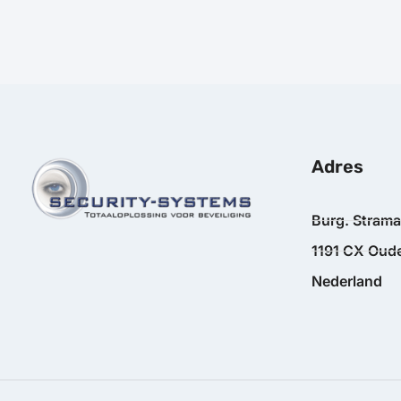
Adres
Burg. Stram
1191 CX Oude
Nederland