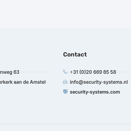
Contact
anweg 63
+31 (0)20 669 85 58
rkerk aan de Amstel
info@security-systems.nl
security-systems.com