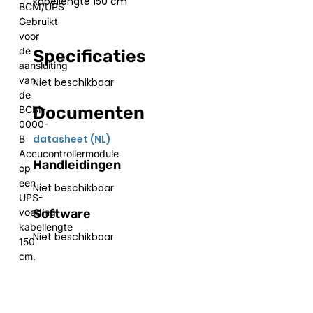
kabellengte 150 cm
BCM/UPS
Gebruikt
.
voor
de
Specificaties
aansluiting
van
Niet beschikbaar
de
Documenten
BCM-
0000-
datasheet (NL)
B
Accucontrollermodule
Handleidingen
op
een
Niet beschikbaar
UPS-
Software
voeding,
kabellengte
Niet beschikbaar
150
cm.