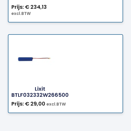
Prijs:
€
234,13
excl.BTW
Bestellen
Lixit
BTLF032332W266500
Prijs:
€
29,00
excl.BTW