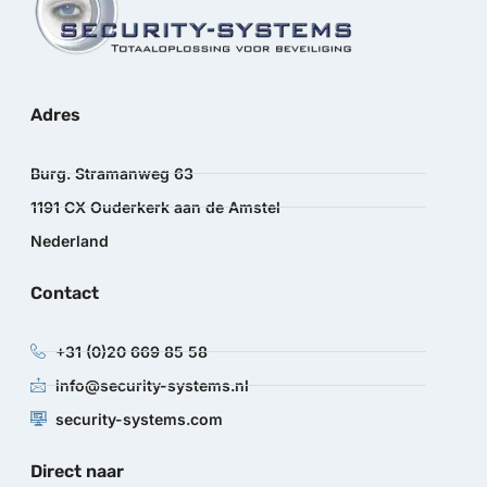
Adres
Burg. Stramanweg 63
1191 CX Ouderkerk aan de Amstel
Nederland
Contact
+31 (0)20 669 85 58
info@security-systems.nl
security-systems.com
Direct naar