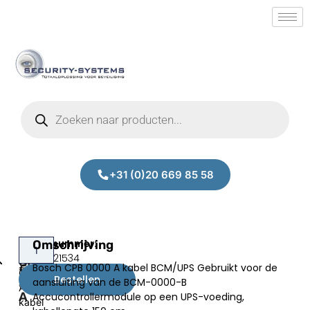
+31 (0)20 669 85 58
Bosch
Omschrijving
Bosch
Prijs:
SM.50021534
CPB
CPB
Bosch CPB 0000 A kabel BCM/UPS Gebruikt voor de
€
21,17
0000
0000
Bestellen
aansluiting van de BCM-0000-B
excl.BTW
A
A
Accucontrollermodule op een UPS-voeding,
kabel