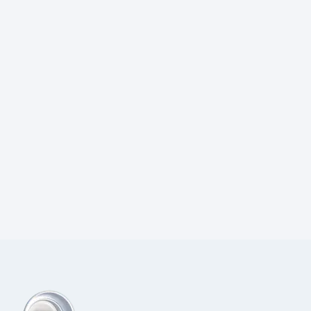
Prijs:
€
2,60
excl.BTW