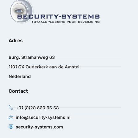
Adres
Burg. Stramanweg 63
1191 CX Ouderkerk aan de Amstel
Nederland
Contact
+31 (0)20 669 85 58
info@security-systems.nl
security-systems.com