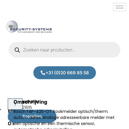
+31 (0)20 669 85 58
Bosch
Omschrijving
Prijs:
SM.50021615
FAP-
Bosch FAP-425-OT Rookmelder optisch/therm.
€
72,88
425-
Bestellen
autom. adres. Analoge adresseerbare melder met
excl.BTW
OT
een optische en een thermische sensor,