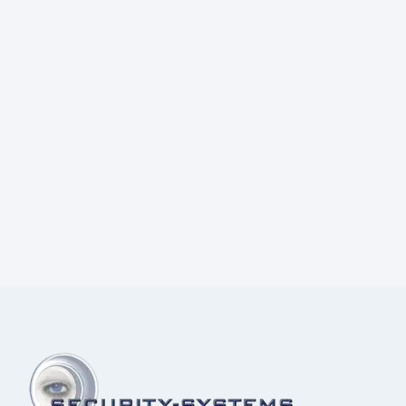
Prijs:
€
18,50
excl.BTW