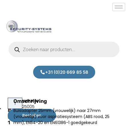
+31 (0)20 669 85 58
Alpha
Omschrijving
Prijs:
SM.50025005
R-
Buisadapter 25mm (vrouwelijk) naar 27mm
€
1,70
ABS005-
Bestellen
(vrouwelijk) voor aspiratiesysteem (ABS rood, 25
excl.BTW
1
mm), EN54-20 en EN61386-1 goedgekeurd