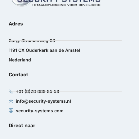
Adres
Burg. Stramanweg 63
1191 CX Ouderkerk aan de Amstel
Nederland
Contact
+31 (0)20 669 85 58
info@security-systems.nl
security-systems.com
Direct naar